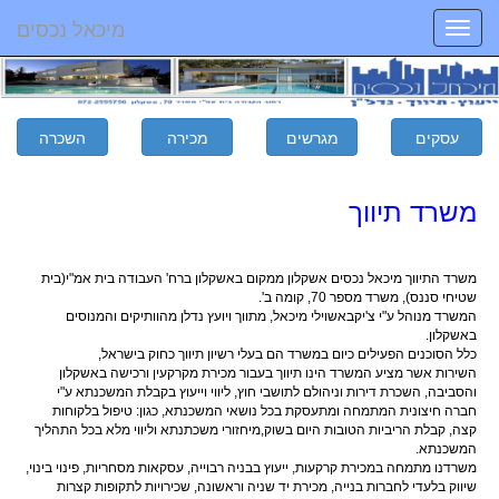
מיכאל נכסים
Toggle
navigation
שרד תיווך
רד התיווך מיכאל נכסים אשקלון ממקום באשקלון ברח' העבודה בית אמ"י(בית
חי סננס), משרד מספר 70, קומה ב'.
שרד מנוהל ע"י צ'יקבאשוילי מיכאל, מתווך ויועץ נדלן מהוותיקים והמנוסים
שקלון.
ל הסוכנים הפעילים כיום במשרד הם בעלי רשיון תיווך כחוק בישראל,
ירות אשר מציע המשרד הינו תיווך בעבור מכירת מקרקעין ורכישה באשקלון
סביבה, השכרת דירות וניהולם לתושבי חוץ, ליווי וייעוץ בקבלת המשכנתא ע"י
רה חיצונית המתמחה ומתעסקת בכל נושאי המשכנתא, כגון: טיפול בלקוחות
ה, קבלת הריביות הטובות היום בשוק,מיחזורי משכתנתא וליווי מלא בכל התהליך
שכנתא.
רדנו מתמחה במכירת קרקעות, ייעוץ בבניה רבוייה, עסקאות מסחריות, פינוי בינוי,
ווק בלעדי לחברות בנייה, מכירת יד שניה וראשונה, שכירויות לתקופות קצרות